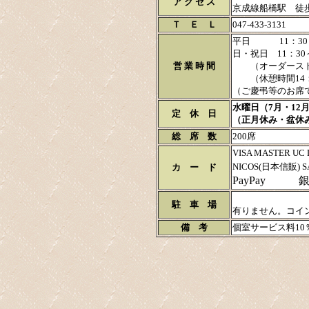
ア ク セ ス
京成線船橋駅 徒
Ｔ Ｅ Ｌ
047-433-3131
平日 11：30～
日・祝日 11：30～
営 業 時 間
（オーダーストッ
（休憩時間14：0
（ご慶弔等のお席で
水曜日
（7月・12
定 休 日
（正月休み・盆休
総 席 数
200席
VISA MASTER UC D
NICOS(日本信販) S
カ ー ド
PayPay 
駐 車 場
有りません。コイ
備 考
個室サービス料10